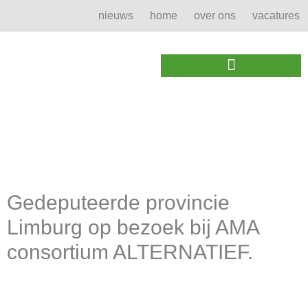
nieuws
home
over ons
vacatures
Algemene voorwaarden – versie 01/01/2026
Tewerkstelling & Werkervaring
Samenwerking & Netwerking
Dag:
13 december
2022
Gedeputeerde provincie
Limburg op bezoek bij AMA
consortium ALTERNATIEF.